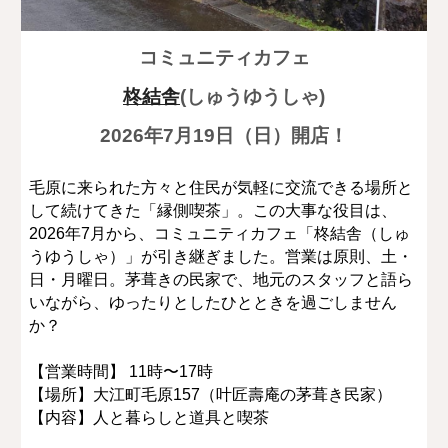
コミュニティカフェ
柊結舎
(しゅうゆうしゃ)
2026年7月19日（日）開店！
毛原に来られた方々と住民が気軽に交流できる場所と
して続けてきた「縁側喫茶」。この大事な役目は、
2026年7月から、コミュニティカフェ「柊結舎（しゅ
うゆうしゃ）」が引き継ぎました。営業は原則、土・
日・月曜日。茅葺きの民家で、地元のスタッフと語ら
いながら、ゆったりとしたひとときを過ごしません
か？
【営業時間】 11時〜17時
【場所】大江町毛原157（叶匠壽庵の茅葺き民家）
【内容】人と暮らしと道具と喫茶