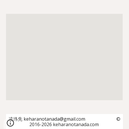
連絡先
keharanotanada@gmail.com
©
2016-2026 keharanotanada
.com