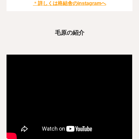
＊
詳しくは柊結舎のinstagramへ
毛原の紹介