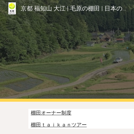
京都 福知山 大江 | 毛原の棚田 | 日本の棚田百選 | Kehara Rice Terraces
Sk
棚田オーナー制度
棚田ｔａｉｋａｎツアー