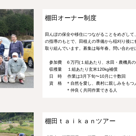
棚田オーナー制度
田んぼの保全や移住につながることをめざして
の指導のもとで、田植えの準備から稲刈り後に
取り組んでいます。募集は毎年春。問い合わせは事務
参加費 ６万円(１組あたり、水田・農機具の
収穫量 １組あたり玄米120kg補償
日 時 作業は3月下旬〜10月に十数回
資 格 ＊自然を愛し、農村に親しみをもつ
＊仲良く共同作業できる人
棚田ｔａｉｋａｎツアー